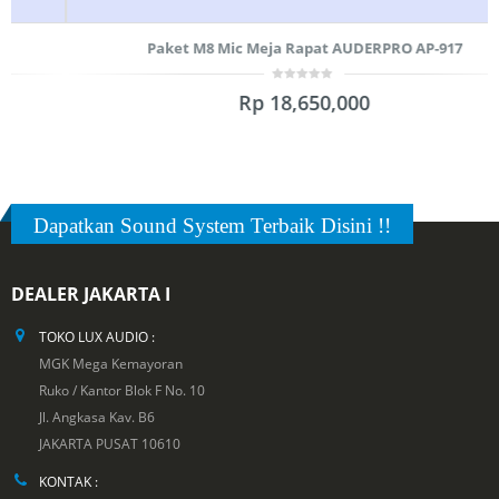
Paket M8 Mic Meja Rapat AUDERPRO AP-917
0
Rp
18,650,000
out
of
5
Dapatkan Sound System Terbaik Disini !!
DEALER JAKARTA I
TOKO LUX AUDIO :
MGK Mega Kemayoran
Ruko / Kantor Blok F No. 10
Jl. Angkasa Kav. B6
JAKARTA PUSAT 10610
KONTAK :