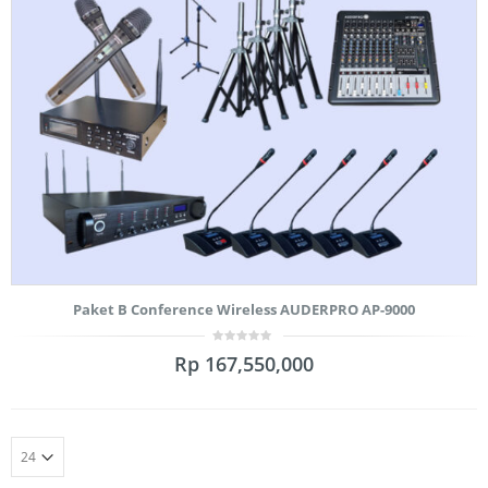
Paket B Conference Wireless AUDERPRO AP-9000
0
Rp
167,550,000
out
of
5