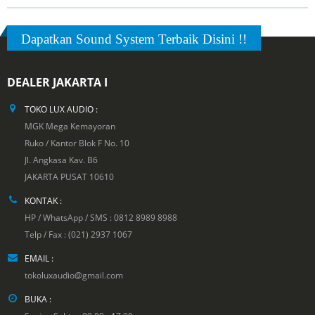
Dapatkan Sound System Terbaik Disini !!
DEALER JAKARTA I
TOKO LUX AUDIO :
MGK Mega Kemayoran
Ruko / Kantor Blok F No. 10
Jl. Angkasa Kav. B6
JAKARTA PUSAT 10610
KONTAK :
HP / WhatsApp / SMS : 0812 8989 8988
Telp / Fax : (021) 2937 1067
EMAIL :
tokoluxaudio@gmail.com
BUKA :