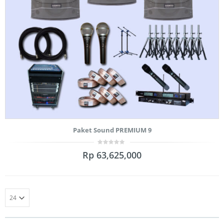
Paket Sound PREMIUM 9
0
Rp
63,625,000
out
of
5