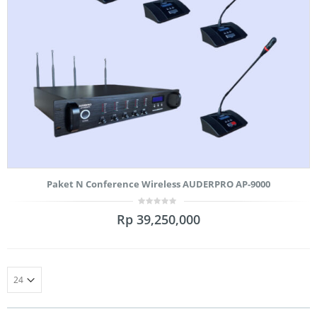
Paket N Conference Wireless AUDERPRO AP-9000
0
Rp
39,250,000
out
of
5