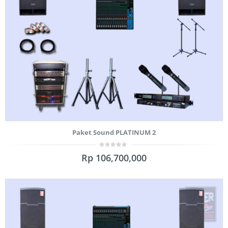
Paket Sound PLATINUM 2
0
Rp
106,700,000
out
of
5