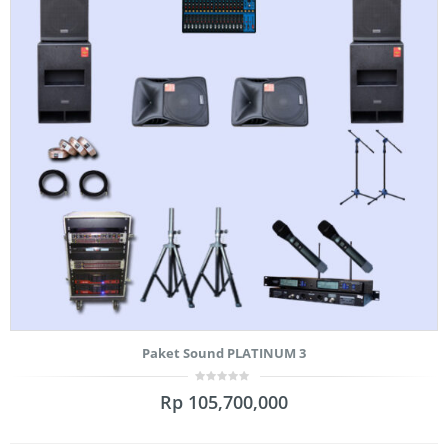
Paket Sound PLATINUM 3
0
Rp
105,700,000
out
of
5