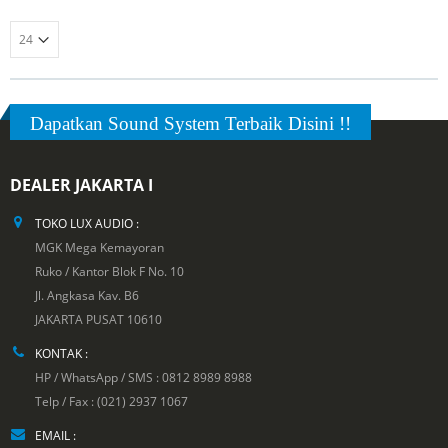
Dapatkan Sound System Terbaik Disini !!
DEALER JAKARTA I
TOKO LUX AUDIO :
MGK Mega Kemayoran
Ruko / Kantor Blok F No. 10
Jl. Angkasa Kav. B6
JAKARTA PUSAT 10610
KONTAK :
HP / WhatsApp / SMS : 0812 8989 8988
Telp / Fax : (021) 2937 1067
EMAIL :