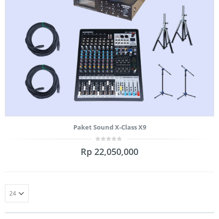
Paket Sound X-Class X9
0
Rp
22,050,000
out
of
5