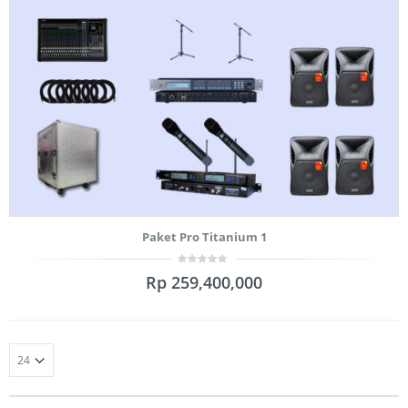
Paket Pro Titanium 1
0
Rp
259,400,000
out
of
5