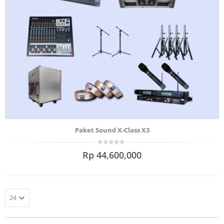
Paket Sound X-Class X3
0
Rp
44,600,000
out
of
5