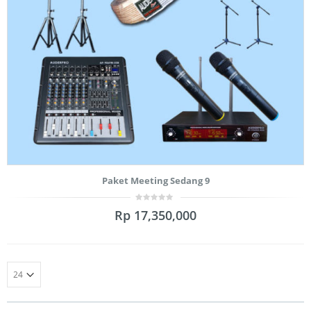
Paket Meeting Sedang 9
0
Rp
17,350,000
out
of
5