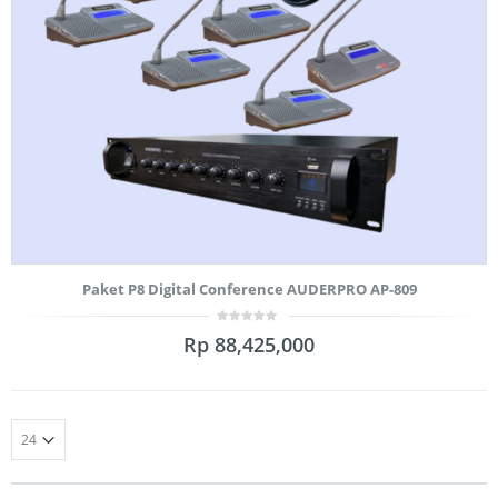
Paket P8 Digital Conference AUDERPRO AP-809
0
Rp
88,425,000
out
of
5