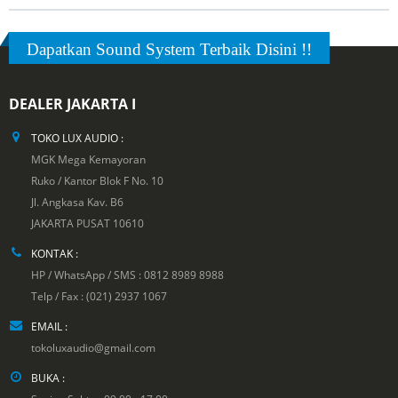
Dapatkan Sound System Terbaik Disini !!
DEALER JAKARTA I
TOKO LUX AUDIO :
MGK Mega Kemayoran
Ruko / Kantor Blok F No. 10
Jl. Angkasa Kav. B6
JAKARTA PUSAT 10610
KONTAK :
HP / WhatsApp / SMS : 0812 8989 8988
Telp / Fax : (021) 2937 1067
EMAIL :
tokoluxaudio@gmail.com
BUKA :