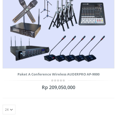
Paket A Conference Wireless AUDERPRO AP-9000
0
Rp
209,050,000
out
of
5