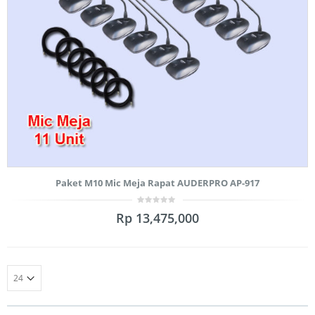
Paket M10 Mic Meja Rapat AUDERPRO AP-917
0
Rp
13,475,000
out
of
5