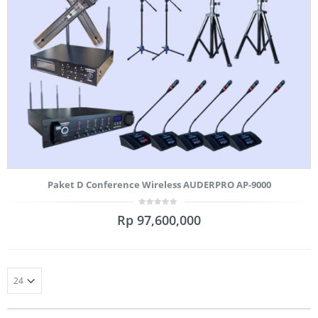
Paket D Conference Wireless AUDERPRO AP-9000
0
Rp
97,600,000
out
of
5