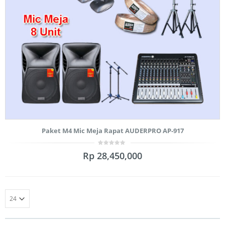
Paket M4 Mic Meja Rapat AUDERPRO AP-917
0
Rp
28,450,000
out
of
5