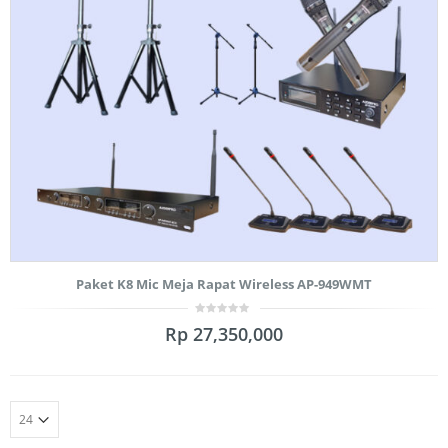
Paket K8 Mic Meja Rapat Wireless AP-949WMT
0
Rp
27,350,000
out
of
5