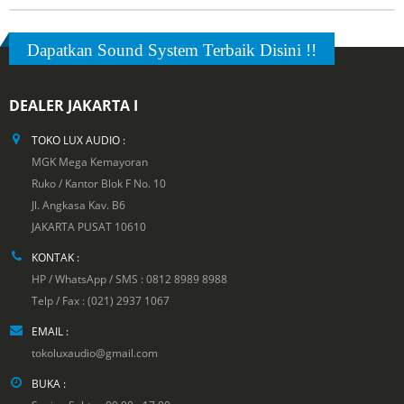
Dapatkan Sound System Terbaik Disini !!
DEALER JAKARTA I
TOKO LUX AUDIO :
MGK Mega Kemayoran
Ruko / Kantor Blok F No. 10
Jl. Angkasa Kav. B6
JAKARTA PUSAT 10610
KONTAK :
HP / WhatsApp / SMS : 0812 8989 8988
Telp / Fax : (021) 2937 1067
EMAIL :
tokoluxaudio@gmail.com
BUKA :