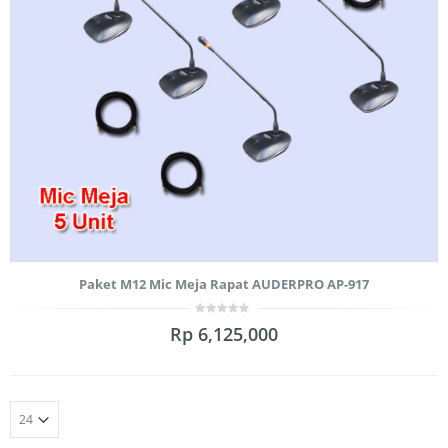
Paket M12 Mic Meja Rapat AUDERPRO AP-917
0
Rp
6,125,000
out
of
5