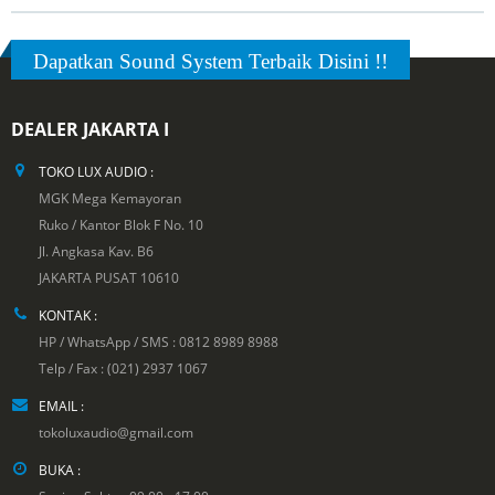
Dapatkan Sound System Terbaik Disini !!
DEALER JAKARTA I
TOKO LUX AUDIO :
MGK Mega Kemayoran
Ruko / Kantor Blok F No. 10
Jl. Angkasa Kav. B6
JAKARTA PUSAT 10610
KONTAK :
HP / WhatsApp / SMS : 0812 8989 8988
Telp / Fax : (021) 2937 1067
EMAIL :
tokoluxaudio@gmail.com
BUKA :