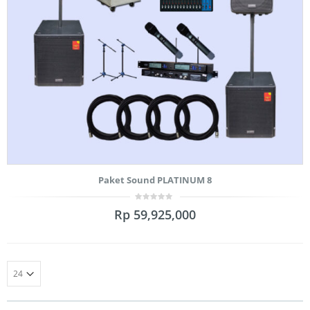
Paket Sound PLATINUM 8
0
Rp
59,925,000
out
of
5