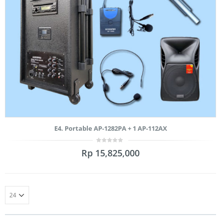
E4. Portable AP-1282PA + 1 AP-112AX
0
Rp
15,825,000
out
of
5