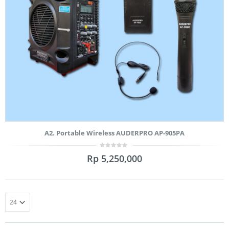
A2. Portable Wireless AUDERPRO AP-905PA
0
Rp
5,250,000
out
of
5