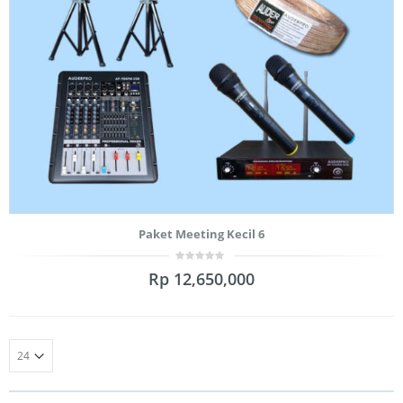
Paket Meeting Kecil 6
0
Rp
12,650,000
out
of
5