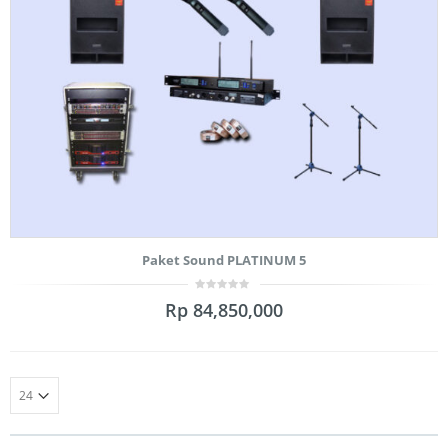
Paket Sound PLATINUM 5
0
Rp
84,850,000
out
of
5