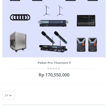
Paket Pro Titanium 5
0
Rp
170,550,000
out
of
5