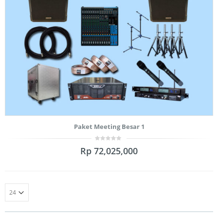
Paket Meeting Besar 1
0
Rp
72,025,000
out
of
5