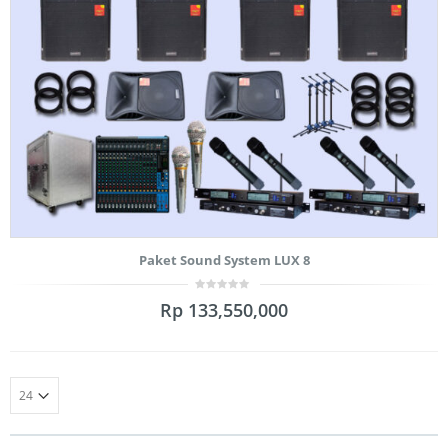
Paket Sound System LUX 8
0
Rp
133,550,000
out
of
5