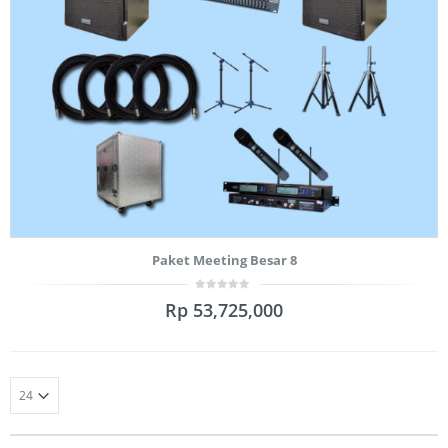
Paket Meeting Besar 8
0
Rp
53,725,000
out
of
5