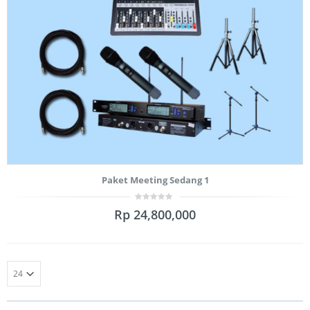
Paket Meeting Sedang 1
0
Rp
24,800,000
out
of
5