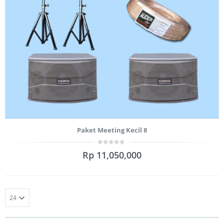
Paket Meeting Kecil 8
0
Rp
11,050,000
out
of
5