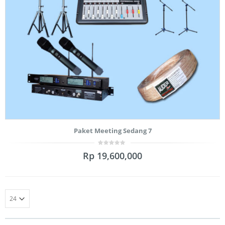
Paket Meeting Sedang 7
0
Rp
19,600,000
out
of
5