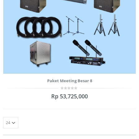
Paket Meeting Besar 8
0
Rp
53,725,000
out
of
5