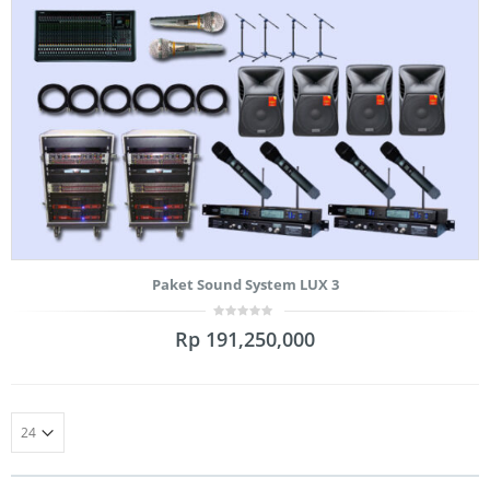
Paket Sound System LUX 3
0
Rp
191,250,000
out
of
5