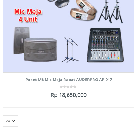
Paket M8 Mic Meja Rapat AUDERPRO AP-917
0
Rp
18,650,000
out
of
5