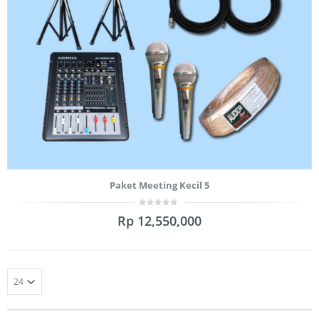
Paket Meeting Kecil 5
0
Rp
12,550,000
out
of
5