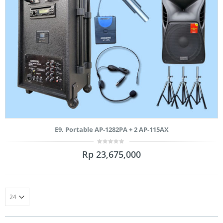
E9. Portable AP-1282PA + 2 AP-115AX
0
Rp
23,675,000
out
of
5