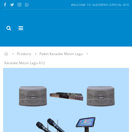
WELCOME TO AUDERPRO OFFICIAL SITE
Sound
System
Home
Products
Paket Karaoke Mesin Lagu
Karaoke Mesin Lagu A12