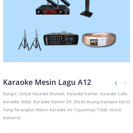
Karaoke Mesin Lagu A12
Fungsi: Untuk Karaoke Rumah, Karaoke Kamar, Karaoke Cafe,
Karaoke Hotel, Karaoke Kantor Dll. (Pada Ruang Karoake Kecil)
Yang Perangkat Mesin Karaoke Ini Tujuannya Tidak Untuk
Komersil.