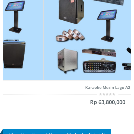
Karaoke Mesin Lagu A2
0
Rp
63,800,000
out
of
5