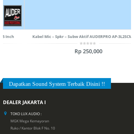
Kabel Mic – Spkr – Subw Aktif AUDERPRO AP-3L2SCM – 10M
0
Rp
250,000
out
of
5
Dapatkan Sound System Terbaik Disini !!
DEALER JAKARTA I
TOKO LUX AUDIO :
MGK Mega Kemayoran
Ruko / Kantor Blok F No. 10