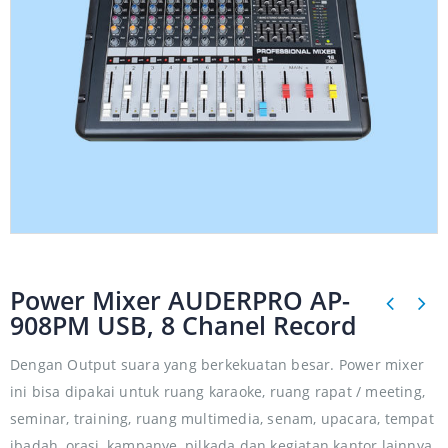
Power Mixer AUDERPRO AP-
908PM USB, 8 Chanel Record
Dengan Output suara yang berkekuatan besar. Power mixer
ini bisa dipakai untuk ruang karaoke, ruang rapat / meeting,
seminar, training, ruang multimedia, senam, upacara, tempat
ibadah, orasi, kampanye, pilkada dan kegiatan kantor lainnya