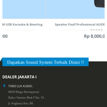
Speaker Pasif Professional AUDERPRO AP-125X, 15 Inch
0
Rp
8,000,000
out
of
5
Dapatkan Sound System Terbaik Disini !!
DEALER JAKARTA I
TOKO LUX AUDIO :
MGK Mega Kemayoran
Ruko / Kantor Blok F No. 10
Jl. Angkasa Kav. B6