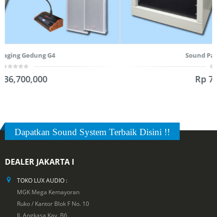
Sound Paging Gedung G7
0
Rp
72,850,000
out
of
5
Dapatkan Sound System Terbaik Disini !!
DEALER JAKARTA I
TOKO LUX AUDIO :
MGK Mega Kemayoran
Ruko / Kantor Blok F No. 10
Jl. Angkasa Kav. B6