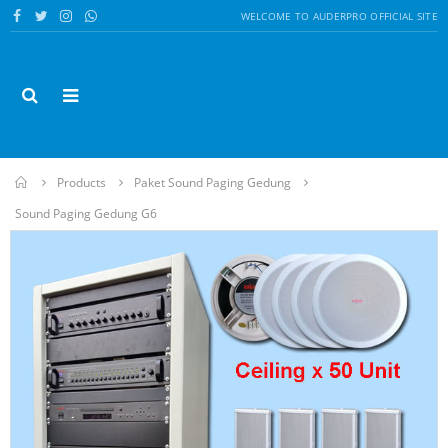
WELCOME TO AUDERPRO OFFICIAL SITE
Sound
System
Home
Products
Paket Sound Paging Gedung
Sound Paging Gedung G6