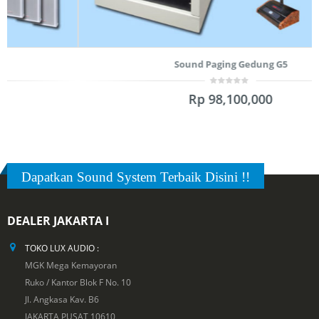
Sound Paging Gedung G5
0
Rp
98,100,000
out
of
5
Dapatkan Sound System Terbaik Disini !!
DEALER JAKARTA I
TOKO LUX AUDIO :
MGK Mega Kemayoran
Ruko / Kantor Blok F No. 10
Jl. Angkasa Kav. B6
JAKARTA PUSAT 10610