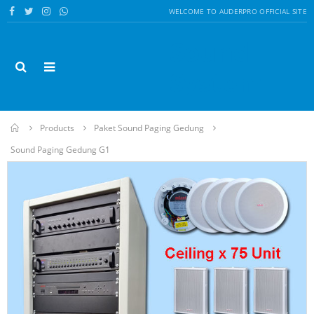
WELCOME TO AUDERPRO OFFICIAL SITE
Sound
System
Home
Products
Paket Sound Paging Gedung
Sound Paging Gedung G1